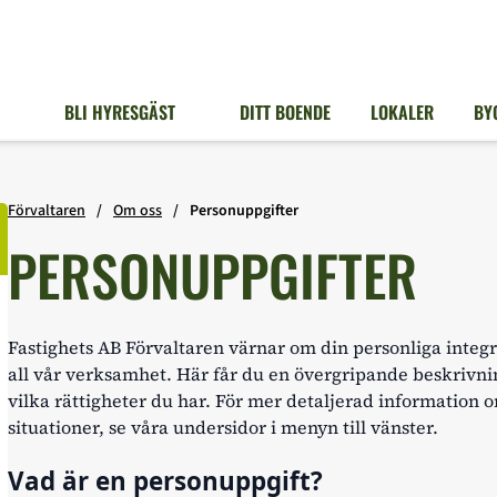
BLI HYRESGÄST
DITT BOENDE
LOKALER
BY
Förvaltaren
Om oss
Personuppgifter
PERSONUPPGIFTER
a/stäng underlänkar
Fastighets AB Förvaltaren värnar om din personliga integri
all vår verksamhet. Här får du en övergripande beskrivni
vilka rättigheter du har. För mer detaljerad information 
situationer, se våra undersidor i menyn till vänster.
a/stäng underlänkar
Vad är en personuppgift?