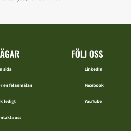
VÄGAR
FÖLJ OSS
n sida
LinkedIn
r en felanmälan
Facebook
k ledigt
YouTube
ntakta oss