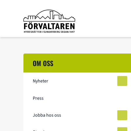
Förvaltaren
Hoppa till innehåll
OM OSS
Nyheter
Öppn
Press
Jobba hos oss
Öppn