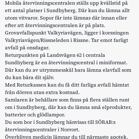
Mobila återvinningscentralen
ställs upp kvällstid på
ett antal platser i Sundbyberg. Där kan du lämna allt
utom vitvaror. Sopor får inte lämnas där innan eller
efter att återvinningscentralen är på plats.
Grovavfallspunkt Valkyriavägen
, ligger i korsningen
Valkyriavägen/Rissneleden i Rissne. Tar emot farligt
avfall på onsdagar.
Returpunkten
på Landsvägen 62 i centrala
Sundbyberg är en återvinningscentral i miniformat.
Där kan du av utrymmesskäl bara lämna elavfall som
du kan bära dit själv.
Med
Returkassen
kan du få ditt farliga avfall hämtat
från dörren utan extra kostnad.
Samlaren
är behållare som finns på flera ställen runt
om i Sundbyberg, där kan du lämna små elprodukter,
batterier och glödlampor.
Du som bor i Sundbyberg hänvisas till SÖRAB:s
återvinningscentraler
i Norrort.
Överbliven medicin lämnar du till närmaste apotek.