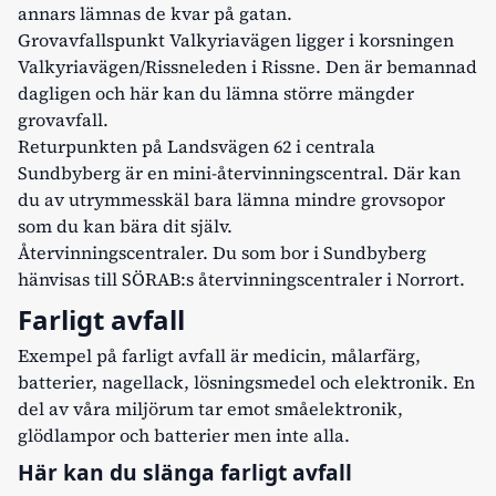
annars lämnas de kvar på gatan.
Grovavfallspunkt Valkyriavägen
ligger i korsningen
Valkyriavägen/Rissneleden i Rissne. Den är bemannad
dagligen och här kan du lämna större mängder
grovavfall.
Returpunkten
på Landsvägen 62 i centrala
Sundbyberg är en mini-återvinningscentral. Där kan
du av utrymmesskäl bara lämna mindre grovsopor
som du kan bära dit själv.
Återvinningscentraler.
Du som bor i Sundbyberg
hänvisas till SÖRAB:s återvinningscentraler i Norrort.
Farligt avfall
Exempel på farligt avfall är medicin, målarfärg,
batterier, nagellack, lösningsmedel och elektronik. En
del av våra miljörum tar emot småelektronik,
glödlampor och batterier men inte alla.
Här kan du slänga farligt avfall