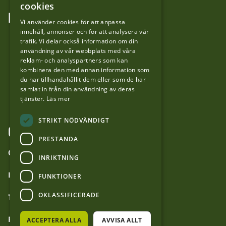
cookies
FÖLJ OSS
Vi använder cookies för att anpassa
innehåll, annonser och för att analysera vår
LinkedIn
trafik. Vi delar också information om din
användning av vår webbplats med våra
reklam- och analyspartners som kan
Facebook
kombinera den med annan information som
du har tillhandahållit dem eller som de har
samlat in från din användning av deras
YouTube
tjänster.
Läs mer
STRIKT NÖDVÄNDIGT
OM WEBBPLATSEN
PRESTANDA
Om forvaltaren.se
INRIKTNING
Inställningar för cookies
FUNKTIONER
OKLASSIFICERADE
Tillgänglighetsredogörelse
Personuppgiftshantering
ACCEPTERA ALLA
AVVISA ALLT