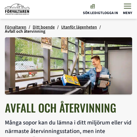
Förvaltaren
SÖK LEDIGT
LOGGA IN
MENY
Hoppa till innehåll
Förvaltaren
Ditt boende
Utanför lägenheten
Avfall och återvinning
AVFALL OCH ÅTERVINNING
Många sopor kan du lämna i ditt miljörum eller vid
närmaste återvinningsstation, men inte