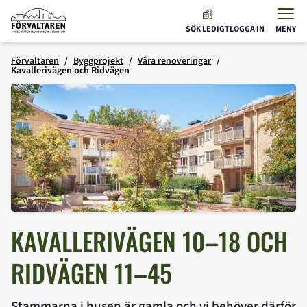
Förvaltaren
SÖK LEDIGT
LOGGA IN
MENY
Hoppa till innehåll
Förvaltaren
Byggprojekt
Våra renoveringar
Kavallerivägen och Ridvägen
KAVALLERIVÄGEN 10–18 OCH
RIDVÄGEN 11–45
Stammarna i husen är gamla och vi behöver därför