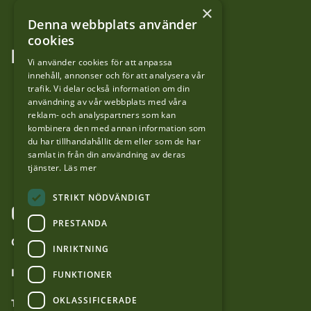
Kontakta oss
×
Denna webbplats använder
cookies
FÖLJ OSS
Vi använder cookies för att anpassa
innehåll, annonser och för att analysera vår
LinkedIn
trafik. Vi delar också information om din
användning av vår webbplats med våra
reklam- och analyspartners som kan
Facebook
kombinera den med annan information som
du har tillhandahållit dem eller som de har
samlat in från din användning av deras
YouTube
tjänster.
Läs mer
STRIKT NÖDVÄNDIGT
OM WEBBPLATSEN
PRESTANDA
Om forvaltaren.se
INRIKTNING
Inställningar för cookies
FUNKTIONER
OKLASSIFICERADE
Tillgänglighetsredogörelse