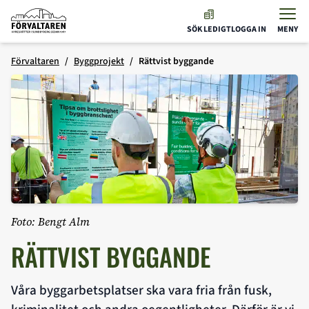
Förvaltaren
SÖK LEDIGT
LOGGA IN
MENY
Hoppa till innehåll
Förvaltaren
Byggprojekt
Rättvist byggande
Foto: Bengt Alm
RÄTTVIST BYGGANDE
Våra byggarbetsplatser ska vara fria från fusk,