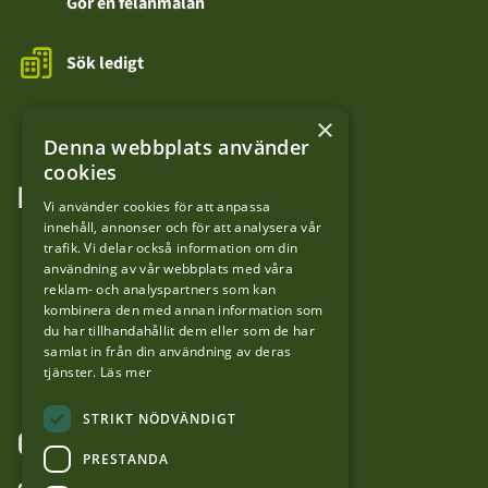
Gör en felanmälan
Sök ledigt
Kontakta oss
×
Denna webbplats använder
cookies
FÖLJ OSS
Vi använder cookies för att anpassa
innehåll, annonser och för att analysera vår
LinkedIn
trafik. Vi delar också information om din
användning av vår webbplats med våra
reklam- och analyspartners som kan
Facebook
kombinera den med annan information som
du har tillhandahållit dem eller som de har
samlat in från din användning av deras
YouTube
tjänster.
Läs mer
STRIKT NÖDVÄNDIGT
OM WEBBPLATSEN
PRESTANDA