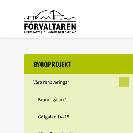
Förvaltaren
Hoppa till innehåll
BYGGPROJEKT
Våra renoveringar
Öppn
Brunnsgatan 1
Götgatan 14–18