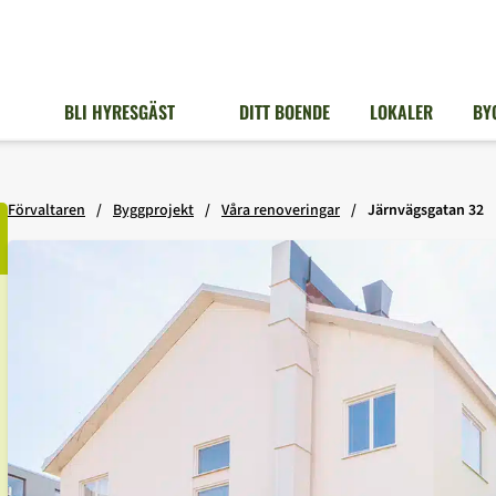
BLI HYRESGÄST
DITT BOENDE
LOKALER
BY
Förvaltaren
Byggprojekt
Våra renoveringar
Järnvägsgatan 32
a/stäng underlänkar