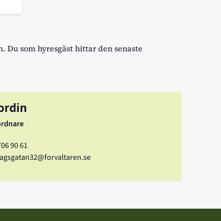
n. Du som hyresgäst hittar den senaste
ordin
ordnare
706 90 61
vagsgatan32@forvaltaren.se