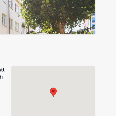
att
år