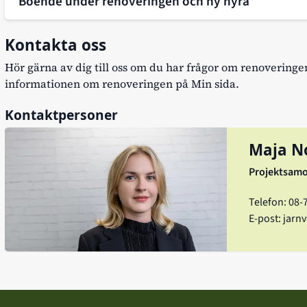
Boende under renoveringen och ny hyra
Kontakta oss
Hör gärna av dig till oss om du har frågor om renoveringe
informationen om renoveringen på
Min sida
.
Kontaktpersoner
Maja N
Projektsam
Telefon: 08-
E-post:
jarn