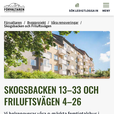
Förvaltaren
SÖK LEDIGT
LOGGA IN
MENY
Hoppa till innehåll
Förvaltaren
Byggprojekt
Våra renoveringar
Skogsbacken och Friluftsvägen
SKOGSBACKEN 13–33 OCH
FRILUFTSVÄGEN 4–26
Vi helrenoverar våra q-märkta femtiotalshus i