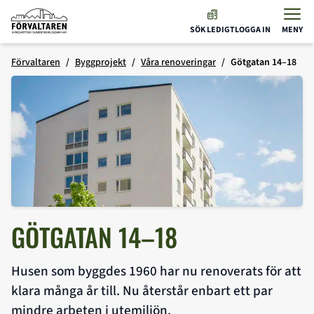
Förvaltaren
SÖK LEDIGT
LOGGA IN
MENY
Hoppa till innehåll
Förvaltaren
Byggprojekt
Våra renoveringar
Götgatan 14–18
GÖTGATAN 14–18
Husen som byggdes 1960 har nu renoverats för att
klara många år till. Nu återstår enbart ett par
mindre arbeten i utemiljön.