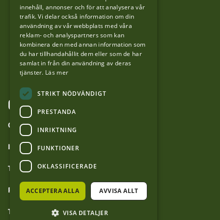
innehåll, annonser och för att analysera vår
LinkedIn
trafik. Vi delar också information om din
användning av vår webbplats med våra
reklam- och analyspartners som kan
Facebook
kombinera den med annan information som
du har tillhandahållit dem eller som de har
samlat in från din användning av deras
YouTube
tjänster.
Läs mer
STRIKT NÖDVÄNDIGT
OM WEBBPLATSEN
PRESTANDA
Om forvaltaren.se
INRIKTNING
Inställningar för cookies
FUNKTIONER
OKLASSIFICERADE
Tillgänglighetsredogörelse
Personuppgiftshantering
ACCEPTERA ALLA
AVVISA ALLT
Tyck till om webbplatsen
VISA DETALJER