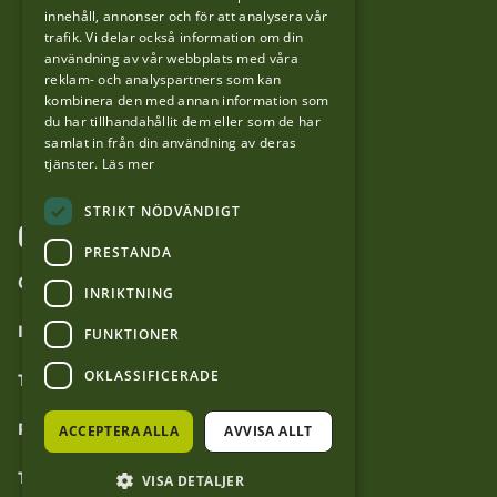
innehåll, annonser och för att analysera vår
LinkedIn
trafik. Vi delar också information om din
användning av vår webbplats med våra
reklam- och analyspartners som kan
Facebook
kombinera den med annan information som
du har tillhandahållit dem eller som de har
samlat in från din användning av deras
YouTube
tjänster.
Läs mer
STRIKT NÖDVÄNDIGT
OM WEBBPLATSEN
PRESTANDA
Om forvaltaren.se
INRIKTNING
Inställningar för cookies
FUNKTIONER
OKLASSIFICERADE
Tillgänglighetsredogörelse
Personuppgiftshantering
ACCEPTERA ALLA
AVVISA ALLT
Tyck till om webbplatsen
VISA DETALJER