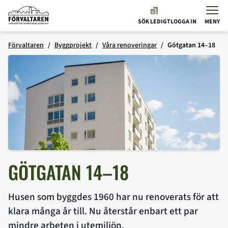
Förvaltaren
SÖK LEDIGT
LOGGA IN
MENY
Hoppa till innehåll
Förvaltaren
Byggprojekt
Våra renoveringar
Götgatan 14–18
GÖTGATAN 14–18
Husen som byggdes 1960 har nu renoverats för att
klara många år till. Nu återstår enbart ett par
mindre arbeten i utemiljön.